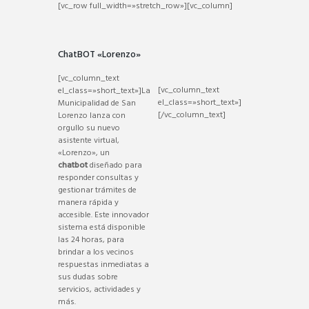
[vc_row full_width=»stretch_row»][vc_column]
ChatBOT «Lorenzo»
[vc_column_text
[vc_column_text
el_class=»short_text»]La
el_class=»short_text»]
Municipalidad de San
[/vc_column_text]
Lorenzo lanza con
orgullo su nuevo
asistente virtual,
«Lorenzo», un
chatbot
diseñado para
responder consultas y
gestionar trámites de
manera rápida y
accesible. Este innovador
sistema está disponible
las 24 horas, para
brindar a los vecinos
respuestas inmediatas a
sus dudas sobre
servicios, actividades y
más.