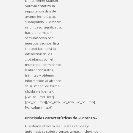
El intendente Manuel
Saravia enfatizó la
importancia de este
avance tecnológico,
subrayando: «Lorenzo”
es un paso significativo
hacia una mejor
comunicación con
nuestros vecinos. Este
chatbot facilitará la
interacción de los
ciudadanos con el
municipio, permitiendo
realizar consultas,
trámites y obtener
información al alcance
de su mano, de forma
rápida y eficiente».
[/vc_column_text]
[/vc_column][/vc_row][vc_row][vc_column]
[vc_column_text]
Principales características de «Lorenzo»
El sistema ofrecerá respuestas rápidas y
automáticas sobre diversos temas, incluyendo: