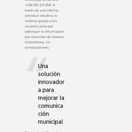
WhatsApp al número
+549-387-221-9181. A
través de una interfaz
sencilla e intuitiva, el
sistema guiará a los
usuarios para que
obtengan la información
que necesitan de manera
instantánea, sin
complicaciones.
Una
solución
innovador
a para
mejorar la
comunica
ción
municipal