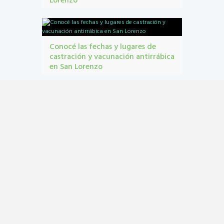
Lorenzo
contribuyentes
,
gestión tribbutaria
,
Monotributo
Unificado
Conocé las fechas y lugares de
castración y vacunación antirrábica
en San Lorenzo
Castraciones
,
mascotas
,
vacunacion antirrábica