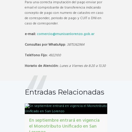
Para una correcta imputación del pago enviar por
email el comprobante de transferencia indicando
concepto de pago con numero de catastro en caso
de corresponder, periodo de pago y CUIT o DNI en
caso de corresponder.
e-mail:
comercio@munisanlorenzo.gob.ar
Consultas por WhatsApp:
3875362964
Teléfono Fijo:
4922100
Horario de Atención:
Lunes a Viernes de 8:20 a 13.30
Entradas Relacionadas
En septiembre entrará en vigencia
el Monotributo Unificado en San