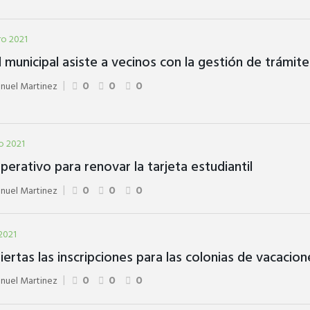
ro 2021
 municipal asiste a vecinos con la gestión de trámit
nuel Martinez
0
0
0
o 2021
perativo para renovar la tarjeta estudiantil
nuel Martinez
0
0
0
2021
iertas las inscripciones para las colonias de vacacion
nuel Martinez
0
0
0