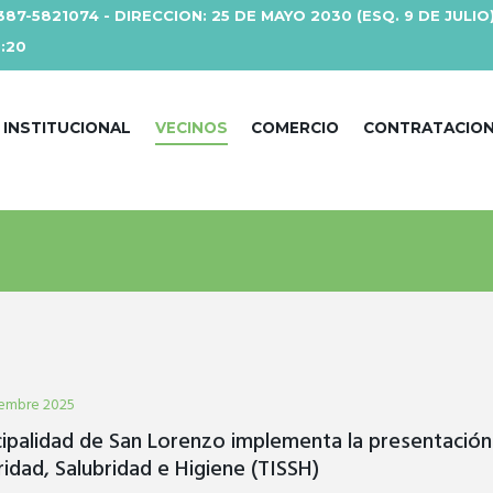
387-5821074 - DIRECCION: 25 DE MAYO 2030 (ESQ. 9 DE JULIO
3:20
INSTITUCIONAL
VECINOS
COMERCIO
CONTRATACIO
iembre 2025
ipalidad de San Lorenzo implementa la presentación 
idad, Salubridad e Higiene (TISSH)