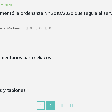
bre 2020
mentó la ordenanza N° 2018/2020 que regula el serv
nuel Martinez
0
0
0
imentarios para celíacos
0
as y tablones
0
1
2