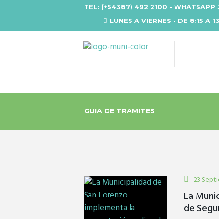
TEL: (+54387) 492 2100 - WHATSAPP 
LUNES A VIERNES - DE 8:15 A 1
GUIA DE TRAMITES
23 Sept
La Munic
de Segur