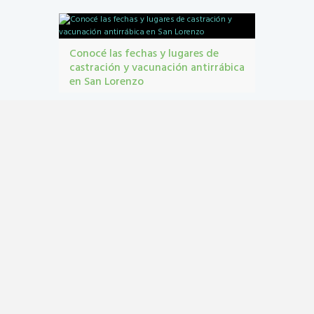
contribuyentes
,
gestión tribbutaria
,
Monotributo
Unificado
Conocé las fechas y lugares de
castración y vacunación antirrábica
en San Lorenzo
Castraciones
,
mascotas
,
vacunacion antirrábica