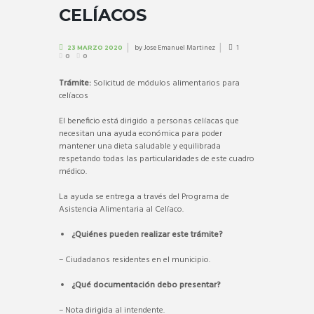
CELÍACOS
by
Jose Emanuel Martinez
1
23 MARZO 2020
0
0
Trámite:
Solicitud de módulos alimentarios para
celíacos
El beneficio está dirigido a personas celíacas que
necesitan una ayuda económica para poder
mantener una dieta saludable y equilibrada
respetando todas las particularidades de este cuadro
médico.
La ayuda se entrega a través del Programa de
Asistencia Alimentaria al Celíaco.
¿Quiénes pueden realizar este trámite?
– Ciudadanos residentes en el municipio.
¿Qué documentación debo presentar?
– Nota dirigida al intendente.