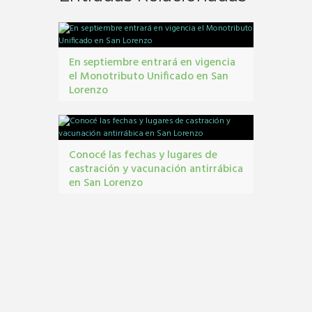
En septiembre entrará en vigencia
el Monotributo Unificado en San
Lorenzo
contribuyentes
,
gestión tribbutaria
,
Monotributo
Unificado
Conocé las fechas y lugares de
castración y vacunación antirrábica
en San Lorenzo
Castraciones
,
mascotas
,
vacunacion antirrábica