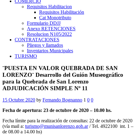
COMERCIO
Requisitos Habilitacion
Requisitos Habilitación
Cat Monotributo
Formulario DDJJ
Anexo RETENCIONES
Resolucion N105/2022
CONTRATACIONES
Pliegos y llamados
Inventarios Municipales
TURISMO
¨PUESTA EN VALOR QUEBRADA DE SAN
LORENZO¨ Desarrollo del Guión Museográfico
para la Quebrada de San Lorenzo
ADJUDICACIÓN SIMPLE Nº 11
15 Octubre 2020
by
Fernando Bognanno
1
0
0
Fecha de apertura: 23 de octubre de 2020 – 10.00 hs.
Fecha límite para la realización de consultas: 22 de octubre de 2020
(vía mail a:
turismo@munisanlorenzo.gob.ar
/ Tel. 4922100 int. 1 –
de 08.00 a 14.00 hs)