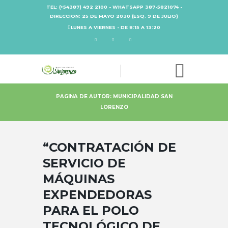
TEL: (+54387) 492 2100 - WHATSAPP 387-5821074 -
DIRECCION: 25 DE MAYO 2030 (ESQ. 9 DE JULIO)
LUNES A VIERNES - DE 8:15 A 13:20
PAGINA DE AUTOR: MUNICIPALIDAD SAN
LORENZO
“CONTRATACIÓN DE
SERVICIO DE
MÁQUINAS
EXPENDEDORAS
PARA EL POLO
TECNOLÓGICO DE