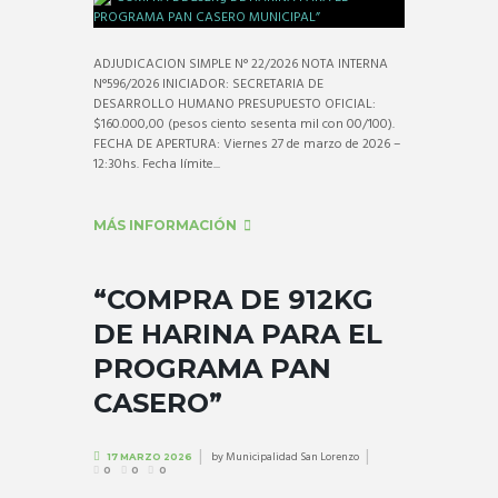
ADJUDICACION SIMPLE N° 22/2026 NOTA INTERNA
N°596/2026 INICIADOR: SECRETARIA DE
DESARROLLO HUMANO PRESUPUESTO OFICIAL:
$160.000,00 (pesos ciento sesenta mil con 00/100).
FECHA DE APERTURA: Viernes 27 de marzo de 2026 –
12:30hs. Fecha límite...
MÁS INFORMACIÓN
“COMPRA DE 912KG
DE HARINA PARA EL
PROGRAMA PAN
CASERO”
by
Municipalidad San Lorenzo
17 MARZO 2026
0
0
0