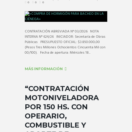
0
0
0
CONTRATACIÓN ABREVIADA N° 03/2026 NOTA
INTERNA N° 624/26 INICIADOR: Secretaría de Obras
Públicas PRESUPUESTO OFICIAL: $3.850.000,00
(Pesos Tres Millones Ochocientos Cincuenta Mil con
00/100). Fecha de apertura: Miércoles 18...
MÁS INFORMACIÓN
“CONTRATACIÓN
MOTONIVELADORA
POR 150 HS. CON
OPERARIO,
COMBUSTIBLE Y