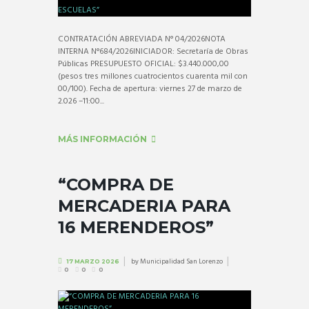
CONTRATACIÓN ABREVIADA N° 04/2026NOTA
INTERNA N°684/2026INICIADOR: Secretaría de Obras
Públicas PRESUPUESTO OFICIAL: $3.440.000,00
(pesos tres millones cuatrocientos cuarenta mil con
00/100). Fecha de apertura: viernes 27 de marzo de
2.026 –11:00...
MÁS INFORMACIÓN
“COMPRA DE
MERCADERIA PARA
16 MERENDEROS”
by
Municipalidad San Lorenzo
17 MARZO 2026
0
0
0