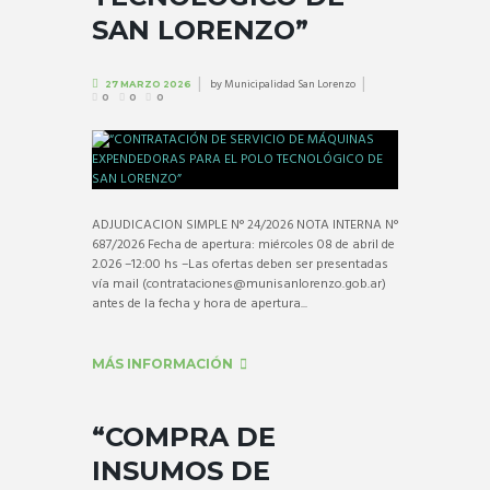
SAN LORENZO”
by
Municipalidad San Lorenzo
27 MARZO 2026
0
0
0
ADJUDICACION SIMPLE N° 24/2026 NOTA INTERNA N°
687/2026 Fecha de apertura: miércoles 08 de abril de
2.026 –12:00 hs –Las ofertas deben ser presentadas
vía mail (contrataciones@munisanlorenzo.gob.ar)
antes de la fecha y hora de apertura...
MÁS INFORMACIÓN
“COMPRA DE
INSUMOS DE