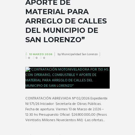
APORTE DE
MATERIAL PARA
ARREGLO DE CALLES
DEL MUNICIPIO DE
SAN LORENZO”
by
Municipalidad San Lorenzo
10 MARZO 2026
0
0
0
CONTRATACIÓN ABREVIADA N° 02/2026 Expediente
NI 571/26 Iniciador: Secretaría de Obras Públicas.
Fecha de apertura: Viernes 13 de Marzo de 2.026 –
12:30 hs Presupuesto Oficial: $26.900.000,00 (Pesos
Veintiséis Millones Novecientos Mil) -Las ofertas...