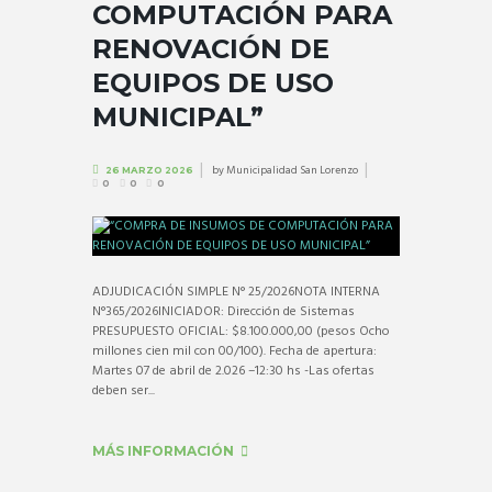
COMPUTACIÓN PARA
RENOVACIÓN DE
EQUIPOS DE USO
MUNICIPAL”
by
Municipalidad San Lorenzo
26 MARZO 2026
0
0
0
ADJUDICACIÓN SIMPLE N° 25/2026NOTA INTERNA
N°365/2026INICIADOR: Dirección de Sistemas
PRESUPUESTO OFICIAL: $8.100.000,00 (pesos Ocho
millones cien mil con 00/100). Fecha de apertura:
Martes 07 de abril de 2.026 –12:30 hs -Las ofertas
deben ser...
MÁS INFORMACIÓN