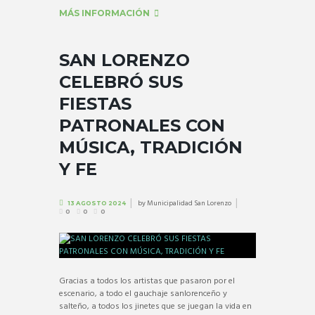
MÁS INFORMACIÓN
SAN LORENZO
CELEBRÓ SUS
FIESTAS
PATRONALES CON
MÚSICA, TRADICIÓN
Y FE
by
Municipalidad San Lorenzo
13 AGOSTO 2024
0
0
0
Gracias a todos los artistas que pasaron por el
escenario, a todo el gauchaje sanlorenceño y
salteño, a todos los jinetes que se juegan la vida en