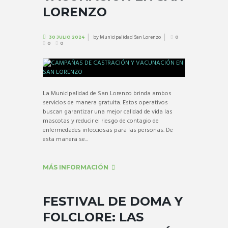
LORENZO
by
Municipalidad San Lorenzo
30 JULIO 2024
0
0
0
La Municipalidad de San Lorenzo brinda ambos
servicios de manera gratuita. Estos operativos
buscan garantizar una mejor calidad de vida las
mascotas y reducir el riesgo de contagio de
enfermedades infecciosas para las personas. De
esta manera se...
MÁS INFORMACIÓN
FESTIVAL DE DOMA Y
FOLCLORE: LAS