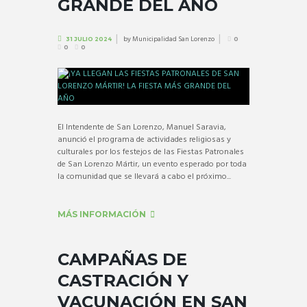
GRANDE DEL AÑO
by
Municipalidad San Lorenzo
31 JULIO 2024
0
0
0
El Intendente de San Lorenzo, Manuel Saravia,
anunció el programa de actividades religiosas y
culturales por los festejos de las Fiestas Patronales
de San Lorenzo Mártir, un evento esperado por toda
la comunidad que se llevará a cabo el próximo...
MÁS INFORMACIÓN
CAMPAÑAS DE
CASTRACIÓN Y
VACUNACIÓN EN SAN