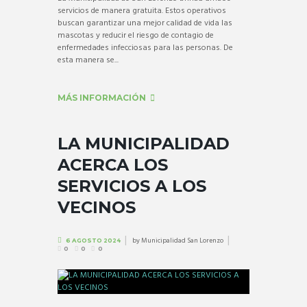
servicios de manera gratuita. Estos operativos
buscan garantizar una mejor calidad de vida las
mascotas y reducir el riesgo de contagio de
enfermedades infecciosas para las personas. De
esta manera se...
MÁS INFORMACIÓN
LA MUNICIPALIDAD
ACERCA LOS
SERVICIOS A LOS
VECINOS
by
Municipalidad San Lorenzo
6 AGOSTO 2024
0
0
0