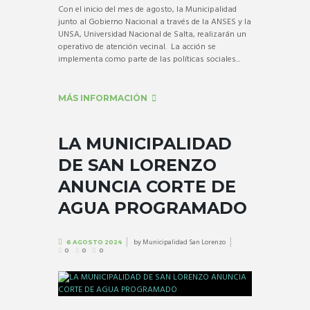
Con el inicio del mes de agosto, la Municipalidad
junto al Gobierno Nacional a través de la ANSES y la
UNSA, Universidad Nacional de Salta, realizarán un
operativo de atención vecinal. La acción se
implementa como parte de las políticas sociales...
MÁS INFORMACIÓN
LA MUNICIPALIDAD
DE SAN LORENZO
ANUNCIA CORTE DE
AGUA PROGRAMADO
by
Municipalidad San Lorenzo
6 AGOSTO 2024
0
0
0