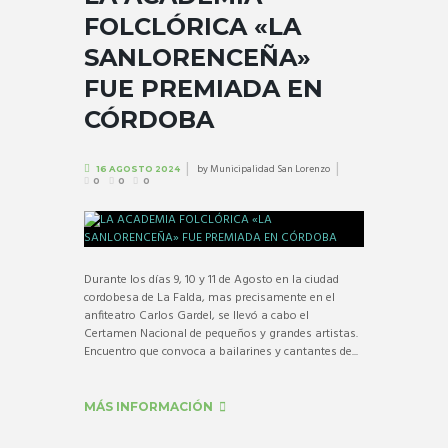
FOLCLÓRICA «LA
SANLORENCEÑA»
FUE PREMIADA EN
CÓRDOBA
by
Municipalidad San Lorenzo
16 AGOSTO 2024
0
0
0
Durante los días 9, 10 y 11 de Agosto en la ciudad
cordobesa de La Falda, mas precisamente en el
anfiteatro Carlos Gardel, se llevó a cabo el
Certamen Nacional de pequeños y grandes artistas.
Encuentro que convoca a bailarines y cantantes de...
MÁS INFORMACIÓN