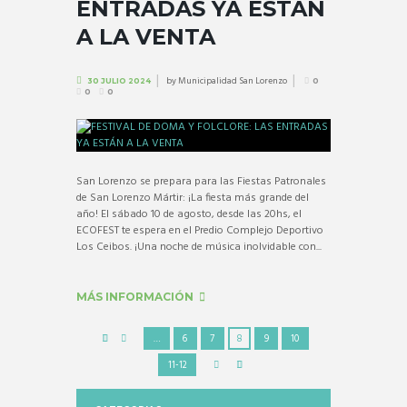
ENTRADAS YA ESTÁN
A LA VENTA
by
Municipalidad San Lorenzo
30 JULIO 2024
0
0
0
San Lorenzo se prepara para las Fiestas Patronales
de San Lorenzo Mártir: ¡La fiesta más grande del
año! El sábado 10 de agosto, desde las 20hs, el
ECOFEST te espera en el Predio Complejo Deportivo
Los Ceibos. ¡Una noche de música inolvidable con...
MÁS INFORMACIÓN
…
6
7
8
9
10
11-12