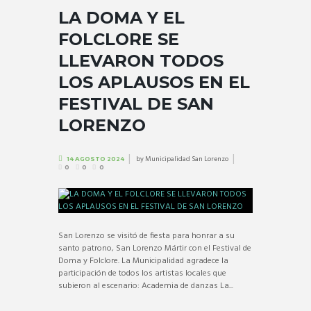
LA DOMA Y EL
FOLCLORE SE
LLEVARON TODOS
LOS APLAUSOS EN EL
FESTIVAL DE SAN
LORENZO
by
Municipalidad San Lorenzo
14 AGOSTO 2024
0
0
0
San Lorenzo se visitó de fiesta para honrar a su
santo patrono, San Lorenzo Mártir con el Festival de
Doma y Folclore. La Municipalidad agradece la
participación de todos los artistas locales que
subieron al escenario: Academia de danzas La...