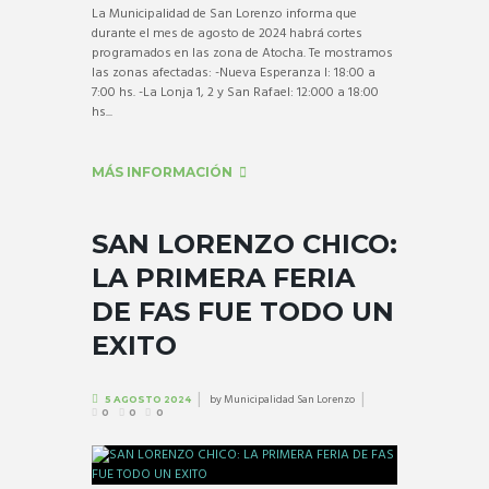
La Municipalidad de San Lorenzo informa que
durante el mes de agosto de 2024 habrá cortes
programados en las zona de Atocha. Te mostramos
las zonas afectadas: -Nueva Esperanza I: 18:00 a
7:00 hs. -La Lonja 1, 2 y San Rafael: 12:000 a 18:00
hs...
MÁS INFORMACIÓN
SAN LORENZO CHICO:
LA PRIMERA FERIA
DE FAS FUE TODO UN
EXITO
by
Municipalidad San Lorenzo
5 AGOSTO 2024
0
0
0