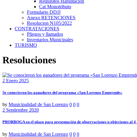
Requisitos Habilitación
Cat Monotributo
Formulario DDJJ
Anexo RETENCIONES
Resolucion N105/2022
CONTRATACIONES
Pliegos y llamados
Inventarios Municipales
TURISMO
Resoluciones
2 Enero 2025
Se conocieron los ganadores del programa «San Lorenzo Emprende»
by
Municipalidad de San Lorenzo
0
0
0
2 Septiembre 2020
PRORROGA en el plazo para presentación de observaciones u objeciones al 4
by
Municipalidad de San Lorenzo
0
0
0