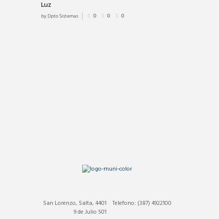
Luz
by
Dpto Sistemas
0
0
0
San Lorenzo, Salta, 4401
Telefono: (387) 4922100
9 de Julio 501