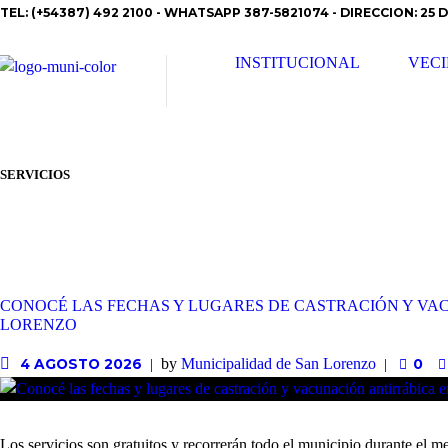
TEL: (+54387) 492 2100 - WHATSAPP 387-5821074 - DIRECCION: 25 D
INSTITUCIONAL
VEC
SERVICIOS
CONOCÉ LAS FECHAS Y LUGARES DE CASTRACIÓN Y VA
LORENZO
by
Municipalidad de San Lorenzo
4 AGOSTO 2026
0
Los servicios son gratuitos y recorrerán todo el municipio durante el 