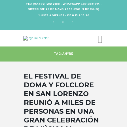
TEL: (+54387) 492 2100 - WHATSAPP 387-5821074 -
DIRECCION: 25 DE MAYO 2030 (ESQ. 9 DE JULIO)
LUNES A VIERNES - DE 8:15 A 13:20
TAG: AHYRE
EL FESTIVAL DE
DOMA Y FOLCLORE
EN SAN LORENZO
REUNIÓ A MILES DE
PERSONAS EN UNA
GRAN CELEBRACIÓN