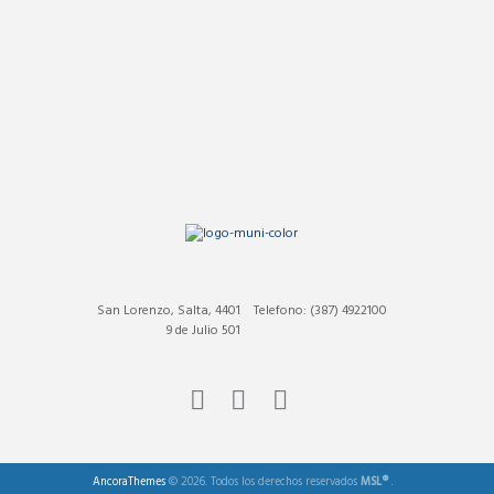
San Lorenzo, Salta, 4401
Telefono: (387) 4922100
9 de Julio 501
AncoraThemes
© 2026. Todos los derechos reservados
MSL®
.