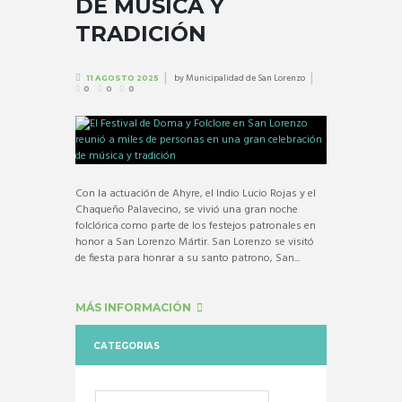
DE MÚSICA Y
TRADICIÓN
by
Municipalidad de San Lorenzo
11 AGOSTO 2025
0
0
0
Con la actuación de Ahyre, el Indio Lucio Rojas y el
Chaqueño Palavecino, se vivió una gran noche
folclórica como parte de los festejos patronales en
honor a San Lorenzo Mártir. San Lorenzo se visitó
de fiesta para honrar a su santo patrono, San...
MÁS INFORMACIÓN
CATEGORIAS
Categorias