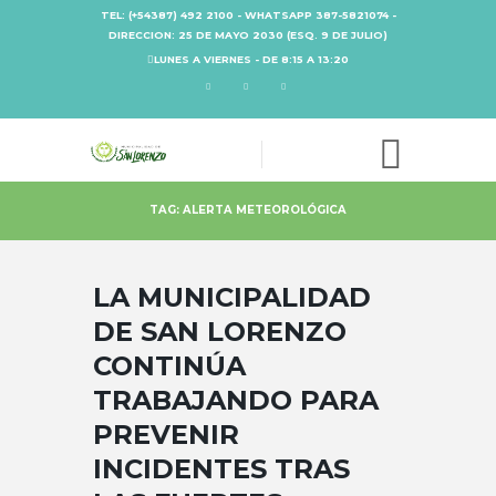
TEL: (+54387) 492 2100 - WHATSAPP 387-5821074 -
DIRECCION: 25 DE MAYO 2030 (ESQ. 9 DE JULIO)
LUNES A VIERNES - DE 8:15 A 13:20
TAG: ALERTA METEOROLÓGICA
LA MUNICIPALIDAD
DE SAN LORENZO
CONTINÚA
TRABAJANDO PARA
PREVENIR
INCIDENTES TRAS