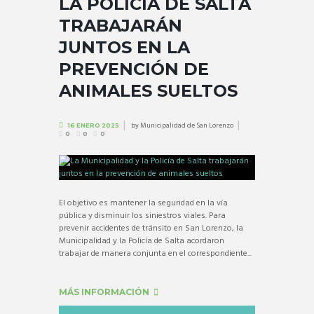
LA POLICÍA DE SALTA
TRABAJARÁN
JUNTOS EN LA
PREVENCIÓN DE
ANIMALES SUELTOS
by
Municipalidad de San Lorenzo
16 ENERO 2025
0
0
0
El objetivo es mantener la seguridad en la vía
pública y disminuir los siniestros viales. Para
prevenir accidentes de tránsito en San Lorenzo, la
Municipalidad y la Policía de Salta acordaron
trabajar de manera conjunta en el correspondiente...
MÁS INFORMACIÓN