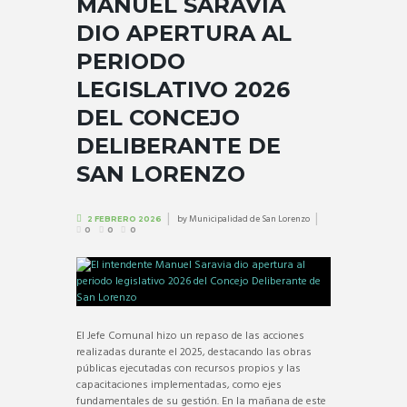
MANUEL SARAVIA
DIO APERTURA AL
PERIODO
LEGISLATIVO 2026
DEL CONCEJO
DELIBERANTE DE
SAN LORENZO
by
Municipalidad de San Lorenzo
2 FEBRERO 2026
0
0
0
El Jefe Comunal hizo un repaso de las acciones
realizadas durante el 2025, destacando las obras
públicas ejecutadas con recursos propios y las
capacitaciones implementadas, como ejes
fundamentales de su gestión. En la mañana de este