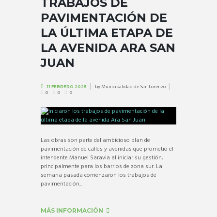
TRABAJOS DE
PAVIMENTACIÓN DE
LA ÚLTIMA ETAPA DE
LA AVENIDA ARA SAN
JUAN
by
Municipalidad de San Lorenzo
11 FEBRERO 2025
0
0
0
Las obras son parte del ambicioso plan de
pavimentación de calles y avenidas que prometió el
intendente Manuel Saravia al iniciar su gestión,
principalmente para los barrios de zona sur. La
semana pasada comenzaron los trabajos de
pavimentación...
MÁS INFORMACIÓN