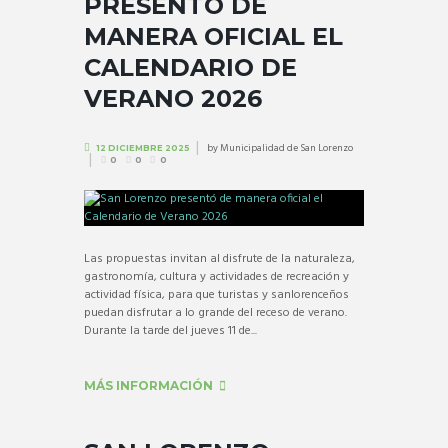
PRESENTÓ DE
MANERA OFICIAL EL
CALENDARIO DE
VERANO 2026
by
Municipalidad de San Lorenzo
12 DICIEMBRE 2025
0
0
0
Las propuestas invitan al disfrute de la naturaleza,
gastronomía, cultura y actividades de recreación y
actividad física, para que turistas y sanlorenceños
puedan disfrutar a lo grande del receso de verano.
Durante la tarde del jueves 11 de...
MÁS INFORMACIÓN