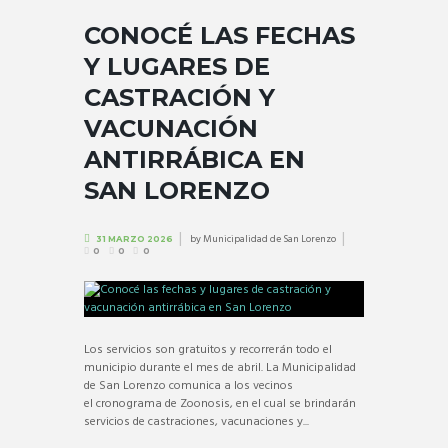
CONOCÉ LAS FECHAS
Y LUGARES DE
CASTRACIÓN Y
VACUNACIÓN
ANTIRRÁBICA EN
SAN LORENZO
by
Municipalidad de San Lorenzo
31 MARZO 2026
0
0
0
Los servicios son gratuitos y recorrerán todo el
municipio durante el mes de abril. La Municipalidad
de San Lorenzo comunica a los vecinos
el cronograma de Zoonosis, en el cual se brindarán
servicios de castraciones, vacunaciones y...