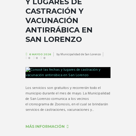
Y LUGARES DE
CASTRACIÓN Y
VACUNACIÓN
ANTIRRÁBICA EN
SAN LORENZO
by
Municipalidad de San Lorenzo
6 MAYOO 2026
0
0
0
Los servicios son gratuitos y recorrerán todo el
municipio durante el mes de mayo. La Municipalidad
de San Lorenzo comunica a los vecinos
el cronograma de Zoonosis, en el cual se brindarán
servicios de castraciones, vacunaciones y...
MÁS INFORMACIÓN