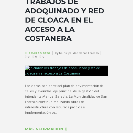
TRABAJOS DE
ADOQUINADO Y RED
DE CLOACA EN EL
ACCESO A LA
COSTANERA
by
Municipalidad de San Lorenzo
2 MARZO 2026
0
0
0
Las obras son parte del plan de pavimentación de
calles y avenidas, eje principal de la gestión del
intendente Manuel Saravia. La Municipalidad de San
Lorenzo continúa realizando obras de
infraestructura con recursos propios e
implementación de...
MÁS INFORMACIÓN