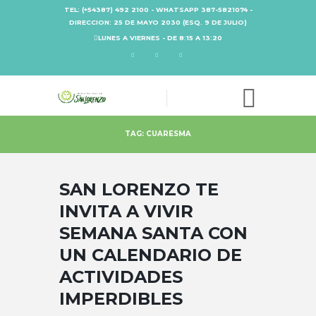
TEL: (+54387) 492 2100 - WHATSAPP 387-5821074 -
DIRECCION: 25 DE MAYO 2030 (ESQ. 9 DE JULIO)
LUNES A VIERNES - DE 8:15 A 13:20
TAG: CUARESMA
SAN LORENZO TE
INVITA A VIVIR
SEMANA SANTA CON
UN CALENDARIO DE
ACTIVIDADES
IMPERDIBLES