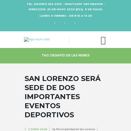
TEL: (+54387) 492 2100 - WHATSAPP 387-5821074 -
DIRECCION: 25 DE MAYO 2030 (ESQ. 9 DE JULIO)
LUNES A VIERNES - DE 8:15 A 13:20
TAG: DESAFÍO DE LAS NUBES
SAN LORENZO SERÁ
SEDE DE DOS
IMPORTANTES
EVENTOS
DEPORTIVOS
by
Municipalidad de San Lorenzo
2 JUNIO 2026