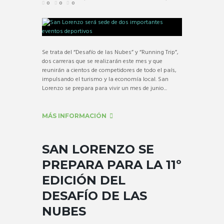
0
0
0
Se trata del “Desafío de las Nubes” y “Running Trip”,
dos carreras que se realizarán este mes y que
reunirán a cientos de competidores de todo el país,
impulsando el turismo y la economía local. San
Lorenzo se prepara para vivir un mes de junio...
MÁS INFORMACIÓN
SAN LORENZO SE
PREPARA PARA LA 11º
EDICIÓN DEL
DESAFÍO DE LAS
NUBES