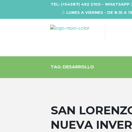
TEL: (+54387) 492 2100 - WHATSAPP 
LUNES A VIERNES - DE 8:15 A 1
TAG: DESARROLLO
SAN LORENZ
NUEVA INVER