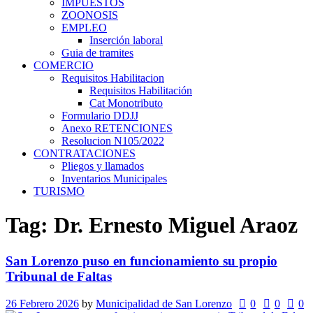
IMPUESTOS
ZOONOSIS
EMPLEO
Inserción laboral
Guia de tramites
COMERCIO
Requisitos Habilitacion
Requisitos Habilitación
Cat Monotributo
Formulario DDJJ
Anexo RETENCIONES
Resolucion N105/2022
CONTRATACIONES
Pliegos y llamados
Inventarios Municipales
TURISMO
Tag: Dr. Ernesto Miguel Araoz
San Lorenzo puso en funcionamiento su propio
Tribunal de Faltas
26 Febrero 2026
by
Municipalidad de San Lorenzo
0
0
0