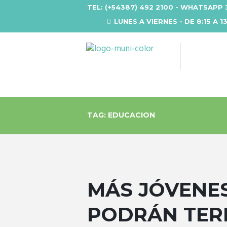
TEL: (+54387) 492 2100 - WHATSAPP 
LUNES A VIERNES - DE 8:15 A 1
TAG: EDUCACION
MÁS JÓVENE
PODRÁN TER