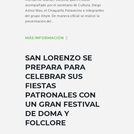
intendente Manuel Saravia, quien estuvo
acompañado por el secretario de Cultura, Diego
Ashur Mas; el Chaqueño Palavecino e integrantes
del grupo Ahyre. De manera oficial se realizó la
presentación del...
MÁS INFORMACIÓN
SAN LORENZO SE
PREPARA PARA
CELEBRAR SUS
FIESTAS
PATRONALES CON
UN GRAN FESTIVAL
DE DOMA Y
FOLCLORE