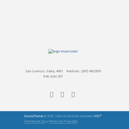
San Lorenzo, Salta, 4401
Telefono: (387) 4922100
9 de Julio 501
AncoraThemes
© 2026. Todos los derechos reservados
MSL®
.
Terminos de Uso
y
Politica de Privacidad