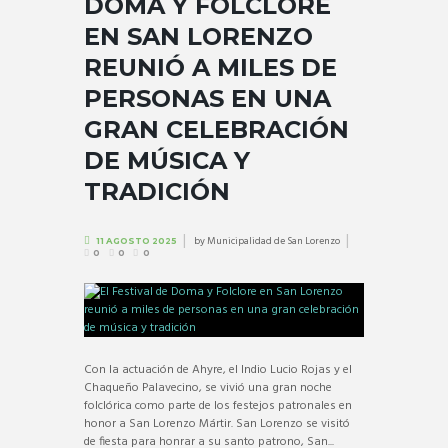
DOMA Y FOLCLORE
EN SAN LORENZO
REUNIÓ A MILES DE
PERSONAS EN UNA
GRAN CELEBRACIÓN
DE MÚSICA Y
TRADICIÓN
by
Municipalidad de San Lorenzo
11 AGOSTO 2025
0
0
0
Con la actuación de Ahyre, el Indio Lucio Rojas y el
Chaqueño Palavecino, se vivió una gran noche
folclórica como parte de los festejos patronales en
honor a San Lorenzo Mártir. San Lorenzo se visitó
de fiesta para honrar a su santo patrono, San...