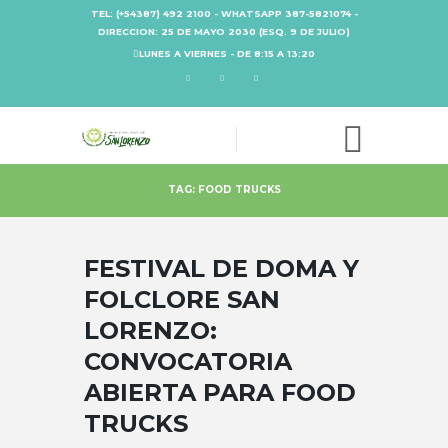
TEL: (+54387) 492 2100 - WHATSAPP 387-5821074 -
DIRECCION: 25 DE MAYO 2030 (ESQ. 9 DE JULIO)
LUNES A VIERNES - DE 8:15 A 13:20
TAG: FOOD TRUCKS
FESTIVAL DE DOMA Y
FOLCLORE SAN
LORENZO:
CONVOCATORIA
ABIERTA PARA FOOD
TRUCKS