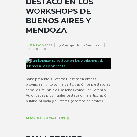
DESTACÓ EN LOS
WORKSHOPS DE
BUENOS AIRES Y
MENDOZA
by
Municipalidad de San Lorenzo
21 MAYOO 2025
0
0
0
Salta presentó su oferta turística en ambas
provincias, junto con la participación de prestadores
de varios municipios salteños como San Lorenzo.
Autoridades provinciales destacaron la articulación
público-privada y el interés generado en ambos...
MÁS INFORMACIÓN