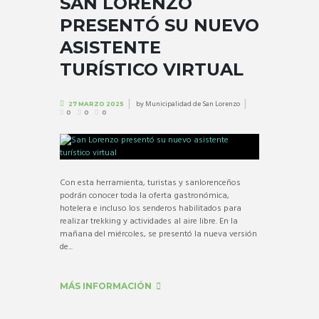
SAN LORENZO
PRESENTÓ SU NUEVO
ASISTENTE
TURÍSTICO VIRTUAL
by
Municipalidad de San Lorenzo
27 MARZO 2025
0
0
0
Con esta herramienta, turistas y sanlorenceños
podrán conocer toda la oferta gastronómica,
hotelera e incluso los senderos habilitados para
realizar trekking y actividades al aire libre. En la
mañana del miércoles, se presentó la nueva versión
de...
MÁS INFORMACIÓN