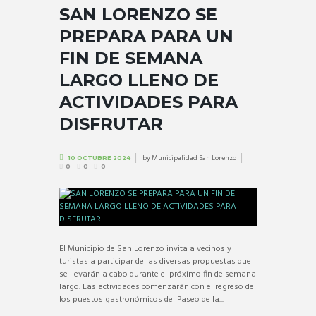
SAN LORENZO SE
PREPARA PARA UN
FIN DE SEMANA
LARGO LLENO DE
ACTIVIDADES PARA
DISFRUTAR
by
Municipalidad San Lorenzo
10 OCTUBRE 2024
0
0
0
El Municipio de San Lorenzo invita a vecinos y
turistas a participar de las diversas propuestas que
se llevarán a cabo durante el próximo fin de semana
largo. Las actividades comenzarán con el regreso de
los puestos gastronómicos del Paseo de la...