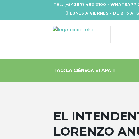
TEL: (+54387) 492 2100 - WHATSAPP 
LUNES A VIERNES - DE 8:15 A 1
TAG: LA CIÉNEGA ETAPA II
EL INTENDEN
LORENZO AN