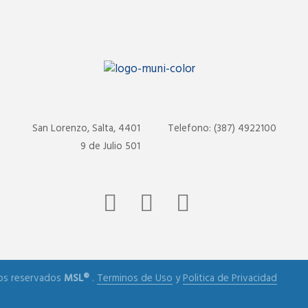
San Lorenzo, Salta, 4401
Telefono: (387) 4922100
9 de Julio 501
os reservados
MSL®
.
Terminos de Uso
y
Politica de Privacidad