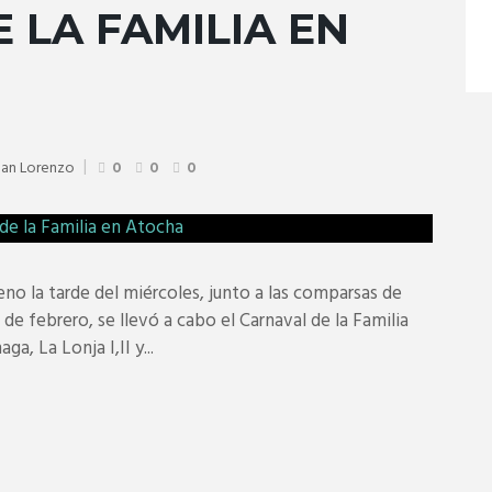
 LA FAMILIA EN
San Lorenzo
0
0
0
eno la tarde del miércoles, junto a las comparsas de
 de febrero, se llevó a cabo el Carnaval de la Familia
a, La Lonja I,II y...