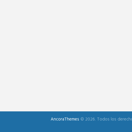
AncoraThemes
© 2026. Todos los derech