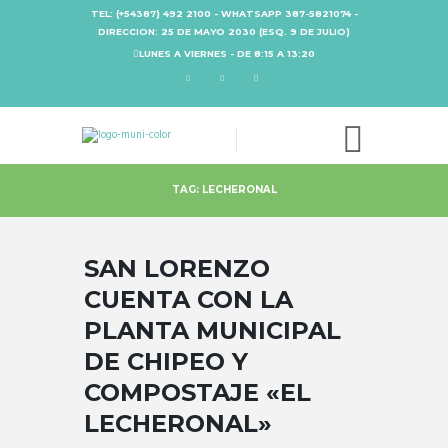
TEL: (+54387) 492 2100 - WHATSAPP 387-5821074 -
DIRECCION: 25 DE MAYO 2030 (ESQ. 9 DE JULIO)
LUNES A VIERNES - DE 8:15 A 13:20
TAG: LECHERONAL
SAN LORENZO
CUENTA CON LA
PLANTA MUNICIPAL
DE CHIPEO Y
COMPOSTAJE «EL
LECHERONAL»