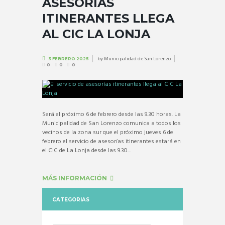
ASESORÍAS
ITINERANTES LLEGA
AL CIC LA LONJA
by
Municipalidad de San Lorenzo
3 FEBRERO 2025
0
0
0
Será el próximo 6 de febrero desde las 9.30 horas. La
Municipalidad de San Lorenzo comunica a todos los
vecinos de la zona sur que el próximo jueves 6 de
febrero el servicio de asesorías itinerantes estará en
el CIC de La Lonja desde las 9.30...
MÁS INFORMACIÓN
CATEGORIAS