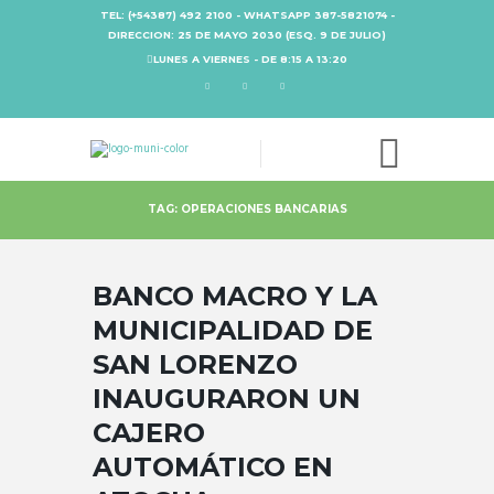
TEL: (+54387) 492 2100 - WHATSAPP 387-5821074 -
DIRECCION: 25 DE MAYO 2030 (ESQ. 9 DE JULIO)
LUNES A VIERNES - DE 8:15 A 13:20
TAG: OPERACIONES BANCARIAS
BANCO MACRO Y LA
MUNICIPALIDAD DE
SAN LORENZO
INAUGURARON UN
CAJERO
AUTOMÁTICO EN