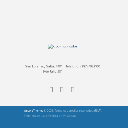
San Lorenzo, Salta, 4401
Telefono: (387) 4922100
9 de Julio 501
AncoraThemes
© 2026. Todos los derechos reservados
MSL®
.
Terminos de Uso
y
Politica de Privacidad