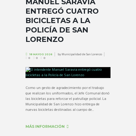
MANUEL SARAVIA
ENTREGÓ CUATRO
BICICLETAS A LA
POLICÍA DE SAN
LORENZO
by
Municipalidad de San Lorenzo
18 MAYOO 2026
0
0
0
Como un gesto de agradecimiento por el trabajo
que realizan los uniformados, el Jefe Comunal donó
las bicicletas para reforzar el patrullaje policial. La
Municipalidad de San Lorenzo hizo entrega de
nuevas bicicletas destinadas al cuerpo de...
MÁS INFORMACIÓN