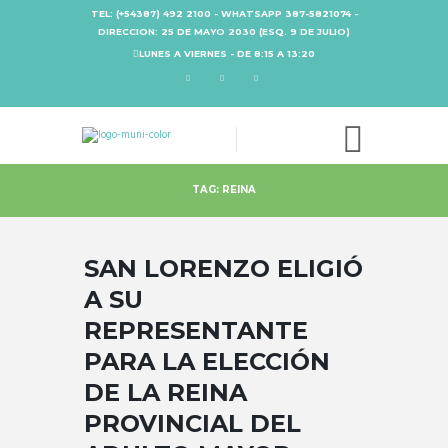
TEL: (+54387) 492 2100 - WHATSAPP 387-5821074 -
DIRECCION: 25 DE MAYO 2030 (ESQ. 9 DE JULIO)
LUNES A VIERNES - DE 8:15 A 13:20
TAG: REINA
SAN LORENZO ELIGIÓ
A SU
REPRESENTANTE
PARA LA ELECCIÓN
DE LA REINA
PROVINCIAL DEL