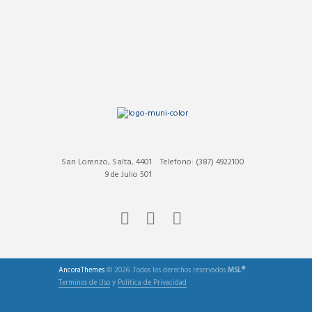
San Lorenzo, Salta, 4401
Telefono: (387) 4922100
9 de Julio 501
AncoraThemes
© 2026. Todos los derechos reservados
MSL®
.
Terminos de Uso
y
Politica de Privacidad