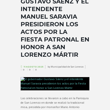
GUSTAVO SÁENZ Y EL
INTENDENTE
MANUEL SARAVIA
PRESIDIERON LOS
ACTOS POR LA
FIESTA PATRONAL EN
HONOR A SAN
LORENZO MÁRTIR
by
Municipalidad de San Lorenzo
11 AGOSTO 2025
0
0
0
Las celebraciones se llevaron a cabo en la Parroquia
de San Lorenzo en donde se realizó la tradicional
misa, presidida por monseñor Mario Antonio