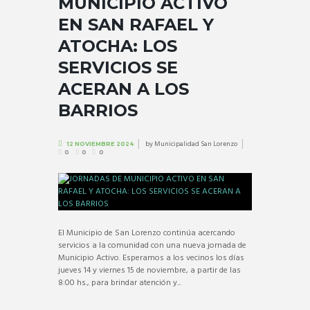
MUNICIPIO ACTIVO
EN SAN RAFAEL Y
ATOCHA: LOS
SERVICIOS SE
ACERAN A LOS
BARRIOS
by
Municipalidad San Lorenzo
12 NOVIEMBRE 2024
0
0
0
El Municipio de San Lorenzo continúa acercando
servicios a la comunidad con una nueva jornada de
Municipio Activo. Esperamos a los vecinos los días
jueves 14 y viernes 15 de noviembre, a partir de las
8:00 hs., para brindar atención y...