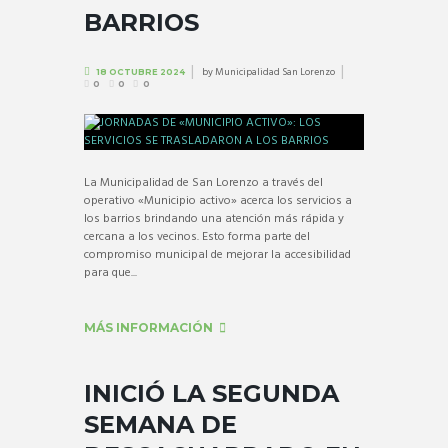
BARRIOS
by
Municipalidad San Lorenzo
18 OCTUBRE 2024
0
0
0
La Municipalidad de San Lorenzo a través del
operativo «Municipio activo» acerca los servicios a
los barrios brindando una atención más rápida y
cercana a los vecinos. Esto forma parte del
compromiso municipal de mejorar la accesibilidad
para que...
MÁS INFORMACIÓN
INICIÓ LA SEGUNDA
SEMANA DE