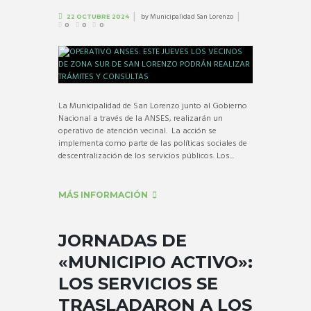
by
Municipalidad San Lorenzo
22 OCTUBRE 2024
0
0
0
La Municipalidad de San Lorenzo junto al Gobierno
Nacional a través de la ANSES, realizarán un
operativo de atención vecinal. La acción se
implementa como parte de las políticas sociales de
descentralización de los servicios públicos. Los...
MÁS INFORMACIÓN
JORNADAS DE
«MUNICIPIO ACTIVO»:
LOS SERVICIOS SE
TRASLADARON A LOS