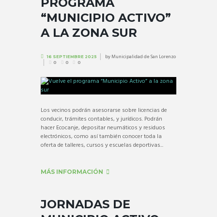
PROGRAMA
“MUNICIPIO ACTIVO”
A LA ZONA SUR
by
Municipalidad de San Lorenzo
16 SEPTIEMBRE 2025
0
0
0
Los vecinos podrán asesorarse sobre licencias de
conducir, trámites contables, y jurídicos. Podrán
hacer Ecocanje, depositar neumáticos y residuos
electrónicos, como así también conocer toda la
oferta de talleres, cursos y escuelas deportivas...
MÁS INFORMACIÓN
JORNADAS DE