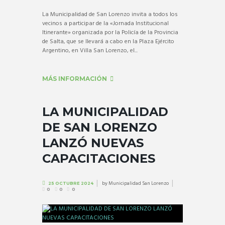
La Municipalidad de San Lorenzo invita a todos los
vecinos a participar de la «Jornada Institucional
Itinerante» organizada por la Policía de la Provincia
de Salta, que se llevará a cabo en la Plaza Ejército
Argentino, en Villa San Lorenzo, el...
MÁS INFORMACIÓN
LA MUNICIPALIDAD
DE SAN LORENZO
LANZÓ NUEVAS
CAPACITACIONES
by
Municipalidad San Lorenzo
25 OCTUBRE 2024
0
0
0