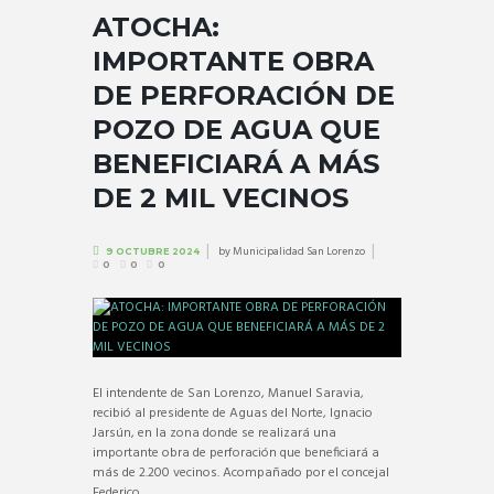
ATOCHA:
IMPORTANTE OBRA
DE PERFORACIÓN DE
POZO DE AGUA QUE
BENEFICIARÁ A MÁS
DE 2 MIL VECINOS
by
Municipalidad San Lorenzo
9 OCTUBRE 2024
0
0
0
El intendente de San Lorenzo, Manuel Saravia,
recibió al presidente de Aguas del Norte, Ignacio
Jarsún, en la zona donde se realizará una
importante obra de perforación que beneficiará a
más de 2.200 vecinos. Acompañado por el concejal
Federico...