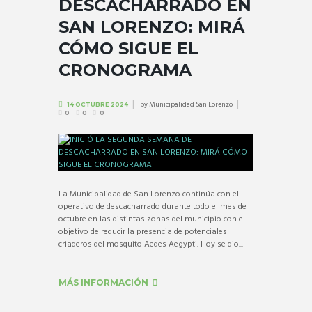
DESCACHARRADO EN
SAN LORENZO: MIRÁ
CÓMO SIGUE EL
CRONOGRAMA
by
Municipalidad San Lorenzo
14 OCTUBRE 2024
0
0
0
La Municipalidad de San Lorenzo continúa con el
operativo de descacharrado durante todo el mes de
octubre en las distintas zonas del municipio con el
objetivo de reducir la presencia de potenciales
criaderos del mosquito Aedes Aegypti. Hoy se dio...
MÁS INFORMACIÓN