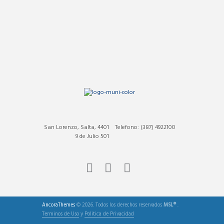
San Lorenzo, Salta, 4401
Telefono: (387) 4922100
9 de Julio 501
AncoraThemes
© 2026. Todos los derechos reservados
MSL®
.
Terminos de Uso
y
Politica de Privacidad