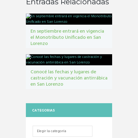
Entradas Relacionadas
En septiembre entrará en vigencia
el Monotributo Unificado en San
Lorenzo
contribuyentes
,
gestión tribbutaria
,
Monotributo
Unificado
Conocé las fechas y lugares de
castración y vacunación antirrábica
en San Lorenzo
Castraciones
,
mascotas
,
vacunacion antirrábica
CATEGORIAS
Categorias