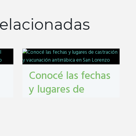
elacionadas
Conocé las fechas
y lugares de
castración y
vacunación
antirrábica en San