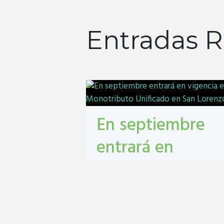
Entradas R
En septiembre
entrará en
vigencia el
Monotributo
Unificado en San