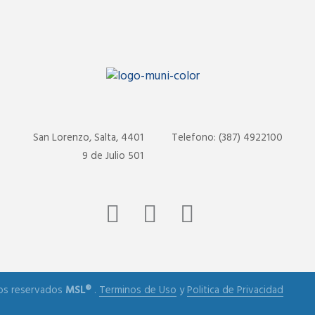
San Lorenzo, Salta, 4401
Telefono: (387) 4922100
9 de Julio 501
os reservados
MSL®
.
Terminos de Uso
y
Politica de Privacidad