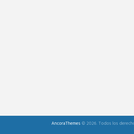
AncoraThemes
© 2026. Todos los derech