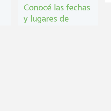
Conocé las fechas
y lugares de
castración y
vacunación
antirrábica en San
Lorenzo
Castraciones
,
mascotas
,
vacunacion
antirrábica