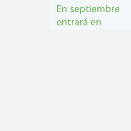
En septiembre
entrará en
vigencia el
Monotributo
Unificado en San
Lorenzo
contribuyentes
,
gestión tribbutaria
,
Monotributo Unificado