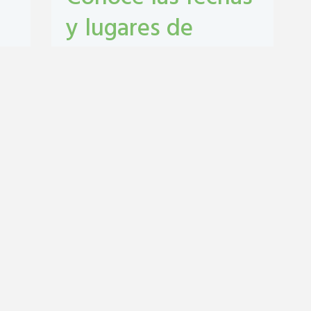
y lugares de
castración y
vacunación
antirrábica en San
Lorenzo
Castraciones
,
mascotas
,
vacunacion
antirrábica