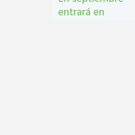
entrará en
vigencia el
Monotributo
Unificado en San
Lorenzo
contribuyentes
,
gestión tribbutaria
,
Monotributo Unificado