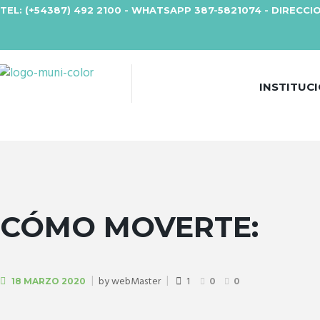
TEL: (+54387) 492 2100 - WHATSAPP 387-5821074 - DIRECCIO
INSTITUC
CÓMO MOVERTE:
by
webMaster
1
18 MARZO 2020
0
0