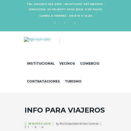
TEL: (+54387) 492 2100 - WHATSAPP 387-5821074 -
DIRECCION: 25 DE MAYO 2030 (ESQ. 9 DE JULIO)
LUNES A VIERNES - DE 8:15 A 13:20
INSTITUCIONAL
VECINOS
COMERCIO
CONTRATACIONES
TURISMO
INFO PARA VIAJEROS
by
Municipalidad de San Lorenzo
18 MARZO 2020
1
0
0