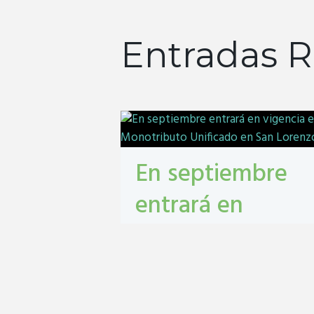
Entradas R
En septiembre
entrará en
vigencia el
Monotributo
Unificado en San