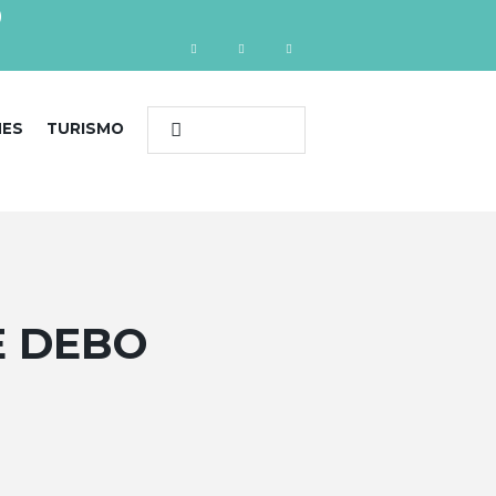
)
NES
TURISMO
E DEBO