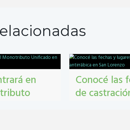
elacionadas
trará en
Conocé las f
tributo
de castració
 Lorenzo
antirrábica 
ributo Unificado
Castraciones
,
mascotas
,
vacunac