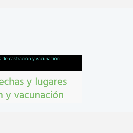
echas y lugares
n y vacunación
en San Lorenzo
ion antirrábica