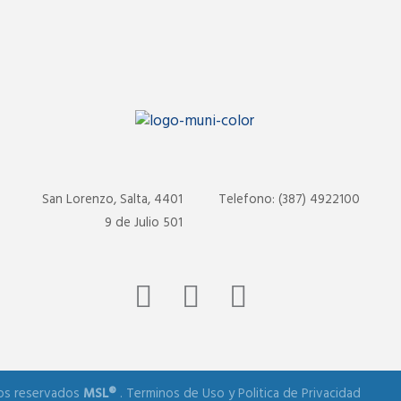
San Lorenzo, Salta, 4401
Telefono: (387) 4922100
9 de Julio 501
os reservados
MSL®
.
Terminos de Uso
y
Politica de Privacidad