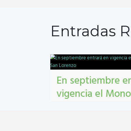
Entradas R
En septiembre en
vigencia el Mono
Unificado en San
contribuyentes
,
gestión tribbutaria
,
Monot