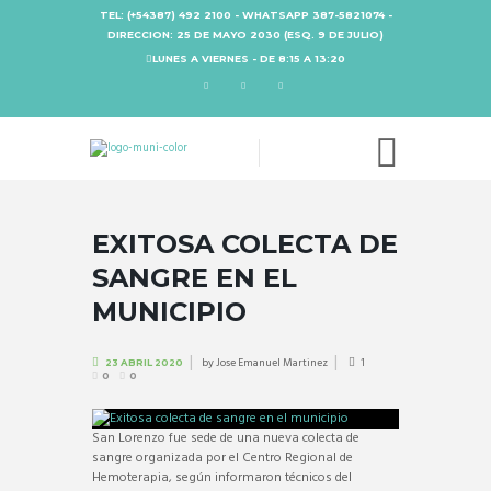
TEL: (+54387) 492 2100 - WHATSAPP 387-5821074 -
DIRECCION: 25 DE MAYO 2030 (ESQ. 9 DE JULIO)
LUNES A VIERNES - DE 8:15 A 13:20
EXITOSA COLECTA DE
SANGRE EN EL
MUNICIPIO
by
Jose Emanuel Martinez
1
23 ABRIL 2020
0
0
San Lorenzo fue sede de una nueva colecta de
sangre organizada por el Centro Regional de
Hemoterapia, según informaron técnicos del