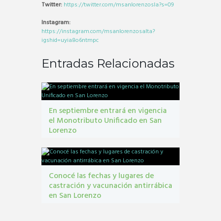
Twitter:
https://twitter.com/msanlorenzosla?s=09
Instagram:
https://instagram.com/msanlorenzosalta?
igshid=uyia8o6ntmpc
Entradas Relacionadas
En septiembre entrará en vigencia
el Monotributo Unificado en San
Lorenzo
contribuyentes
,
gestión tribbutaria
,
Monotributo
Unificado
Conocé las fechas y lugares de
castración y vacunación antirrábica
en San Lorenzo
Castraciones
,
mascotas
,
vacunacion antirrábica