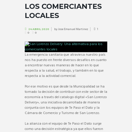
LOS COMERCIANTES
LOCALES
by
Jose Emanuel Martinez
1
24 ABRIL 2020
0
0
La emergencia sanitaria que atraviesa nuestro país
nos ha puesto en frente diversos desafíos en cuanto
a encontrar nuevas maneras de hacer en lo que
respecta a la salud, el trabajo, y también en lo que
respecta a la actividad comercial.
Por ese motivo es que desde la Municipalidad se ha
tomado la decisión de contribuir con este sector de la
economía a través del catalogo digital «San Lorenzo
Delivery», una iniciativa desarrollada de manera
conjunta con los equipos de Te Paso el Dato y la
Cámara de Comercio y Turismo de San Lorenzo.
La alianza con el equipo de Te Paso el Dato surge
como una decisión estratégica ya que ellos fueron