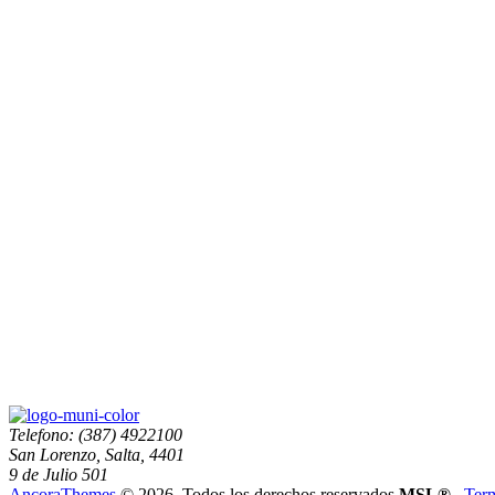
Telefono: (387) 4922100
San Lorenzo, Salta, 4401
9 de Julio 501
AncoraThemes
© 2026. Todos los derechos reservados
MSL®
.
Ter