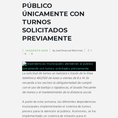
PÚBLICO
ÚNICAMENTE CON
TURNOS
SOLICITADOS
PREVIAMENTE
by
Jose Emanuel Martinez
1
24 AGOSTO 2020
0
0
La solicitud de turnos se realizará a través de la línea
telefónica 4922100 de lunes a viernes de 8 a 14. Se
recuerda a los vecinos la obligatoriedad de cumplir
con el uso de barbijo o tapabocas, el lavado frecuente
de manos y el mantenimiento de la distancia social.
A partir de esta semana, las diferentes dependencias
municipales implementaràn el sistema de turnos
previos para la atención al público. Asimismo, se ha
implementado un sistema de rotación para el