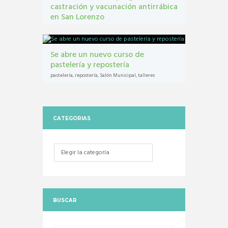
castración y vacunación antirrábica
en San Lorenzo
Castraciones
,
mascotas
,
vacunacion antirrábica
Se abre un nuevo curso de
pastelería y repostería
pastelería
,
repostería
,
Salón Municipal
,
talleres
CATEGORIAS
Categorias
BUSCAR