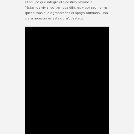
el equipo que integra el ejecutivo provincial.
“Estamos viviendo tiempos difíciles y por eso no me
queda más que agradecerles el apoyo brindado, una
clara muestra es esta obra”, destacó.